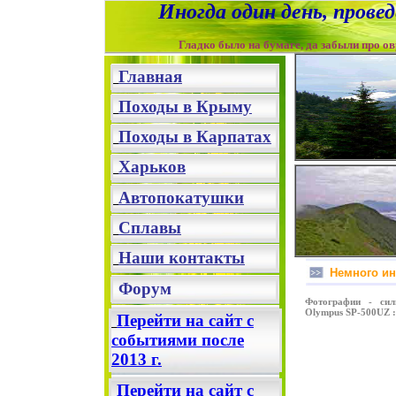
Иногда один день, прове
Гладко было на бумаге, да забыли про овраги
Главная
Походы в Крыму
Походы в Карпатах
Харьков
Автопокатушки
Сплавы
Наши контакты
Немн
Форум
Фотографии - сил
Olympus SP-500UZ :
Перейти на сайт с
событиями после
2013 г.
Перейти на сайт с
Поделиться…