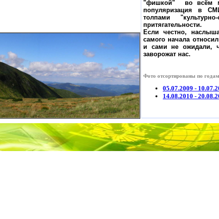
"фишкой" во всём м
популяризация в СМ
толпами "культур
притягательности.
Если честно, наслыш
самого начала относил
и сами не ожидали, 
заворожат нас.
Фото отсортированы по годам
05.07.2009 - 10.07.
14.08.2010 - 20.08