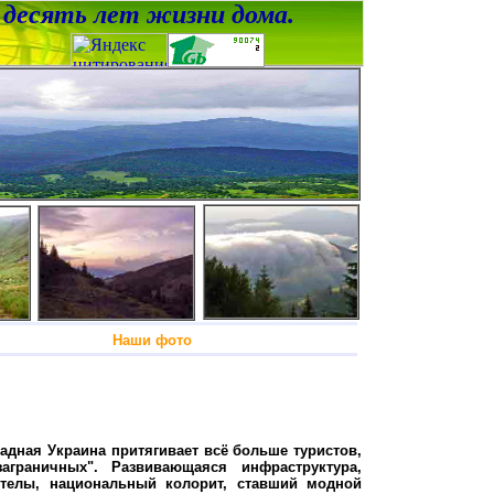
м десять лет жизни дома.
е Наши фото
адная Украина притягивает всё больше туристов,
аграничных". Развивающаяся инфраструктура,
телы, национальный колорит, ставший модной