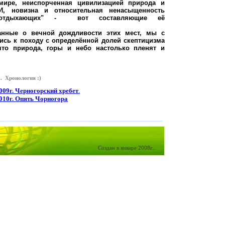
ире, неиспорченная цивилизацией природа и
И, новизна и относительная ненасыщенность
но-отдыхающих" - вот составляющие её
анные о вечной дождливости этих мест, мы с
ись к походу с определённой долей скептицизма
что природа, горы и небо настолько пленят и
. Хронология :)
2009г. Черногорский хребет
.
.2010г. Опять Чорногора
Создан в январе 2008г..