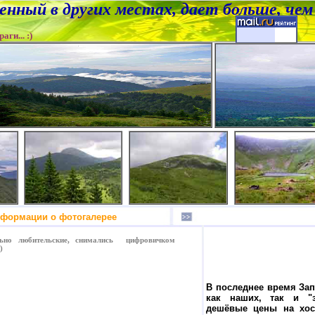
денный в других местах, дает больше, че
... :)
ого информации о фотогалере
ьно любительские, снимались цифровичком
)
В последнее время Зап
как наших, так и "з
дешёвые цены на хос